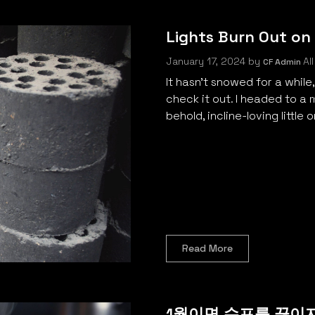
Lights Burn Out on
January 17, 2024
by
All
CF Admin
It hasn’t snowed for a while
check it out. I headed to a m
behold, incline-loving little 
Read More
1월이면 수프를 끓이