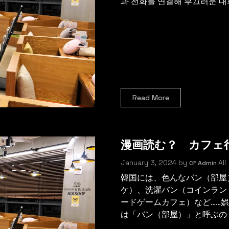
과 전화를 연결해 부끄러운 대화
Read More
漫画読む？ カフェ
January 3, 2024
by
All
CF Admin
韓国には、色んなバン（部屋
ケ）、洗濯バン（コインラン
ードゲームカフェ）など……
は「バン（部屋）」と呼ぶの ..