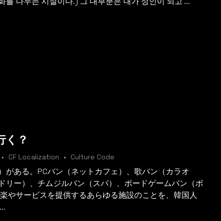
를 나누는 시설이다.) 그 대부분은 내가 성인이 되고 ...
行く？
CF Localization
Culture Code
）がある。PCバン（ネットカフェ）、歌バン（カラオ
ドリー）、チムジルバン（スパ）、ボードゲームバン（ボ
娯楽やサービスを提供するあらゆる施設のことを、韓国人
.